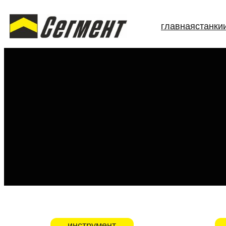
Перейти
главная
станки
к
содержимому
инструмент