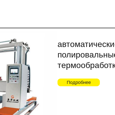
автоматическ
полировальны
термообработ
Подробнее