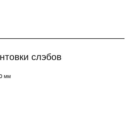
антовки слэбов
0 мм