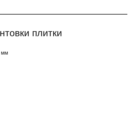
антовки плитки
 мм