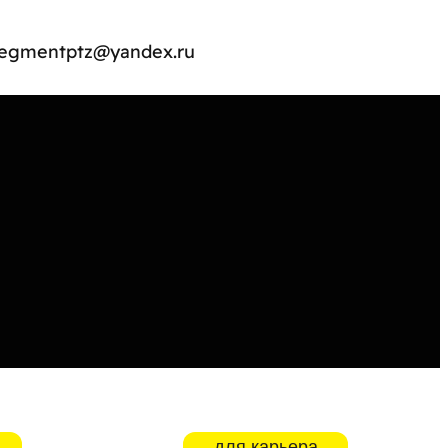
egmentptz@yandex.ru
для карьера