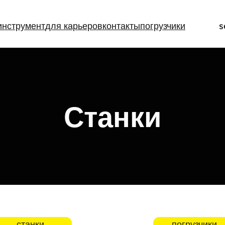
инструмент
для карьеров
контакты
погрузчики
s
Станки
станки
погрузчики