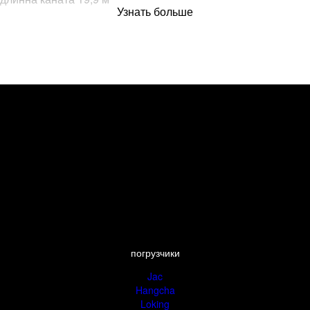
Узнать больше
максимальная высота реза 2200 мм
максимальная длина реза 3400 мм
толщины плит 20/30/50/70 мм
размер стола 3000*2100 мм
макс. вес блока 50 000 кг
габариты 11000*3000*6500 мм
мощность двигателя 55 квт
суммарная мощность 65,5 квт
стоимость 337 500$ 27 000 000 рублей
погрузчики
Jac
Hangcha
Loking