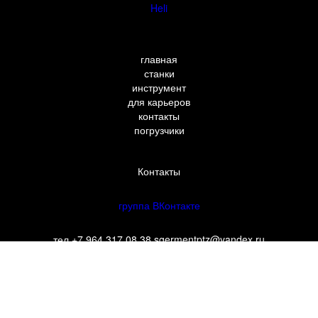
Heli
главная
станки
инструмент
для карьеров
контакты
погрузчики
Контакты
группа ВКонтакте
тел +7 964 317 08 38 sgermentptz@yandex.ru
офис в РФ: Петрозаводск, ул. Заводская, д. 18, оф. 307
офис в Китае: China 100078 Beijing Fegtai District
FangzhuangFangqunyuan 1 QU, Shidaifangqun 3-302