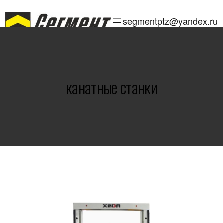
Перейти
к
segmentptz@yandex.ru
содержимому
канатные станки