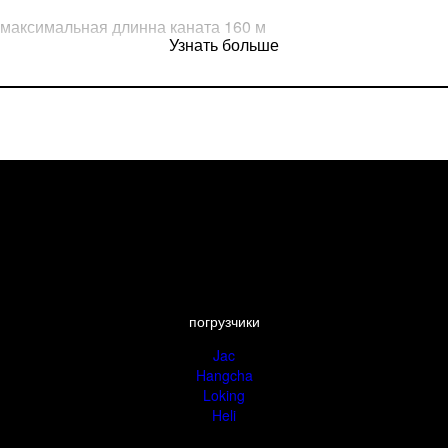
максимальная длинна каната 160 м
Узнать больше
скорость 0-40 м/с
0
поворот 360
вес 3200 кг
габариты 2200*1700*1900мм
стоимость 29 000$ 2 320 000 руб
погрузчики
Jac
Hangcha
Loking
Heli